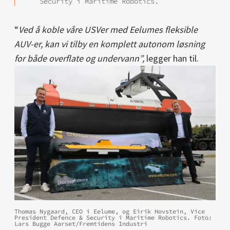
Security i Maritime Robotics.
“
Ved å koble våre USVer med Eelumes fleksible
AUV-er, kan vi tilby en komplett autonom løsning
for både overflate og undervann”,
legger han til.
Thomas Nygaard, CEO i Eelume, og Eirik Hovstein, Vice
President Defence & Security i Maritime Robotics. Foto:
Lars Bugge Aarset/Fremtidens Industri