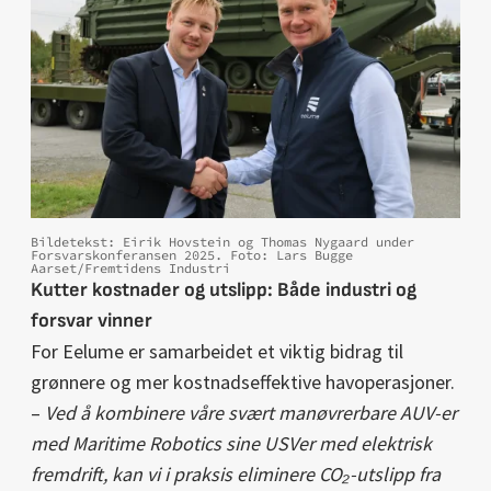
Bildetekst: Eirik Hovstein og Thomas Nygaard under
Forsvarskonferansen 2025. Foto: Lars Bugge
Aarset/Fremtidens Industri
Kutter kostnader og utslipp: Både industri og
forsvar vinner
For Eelume er samarbeidet et viktig bidrag til
grønnere og mer kostnadseffektive havoperasjoner.
–
Ved å kombinere våre svært manøvrerbare AUV-er
med Maritime Robotics sine USVer med elektrisk
fremdrift, kan vi i praksis eliminere CO₂-utslipp fra